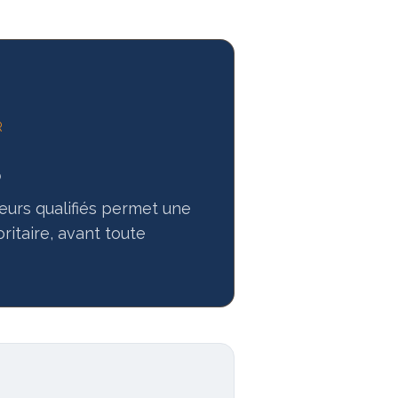
R
s
teurs qualifiés permet une
oritaire, avant toute