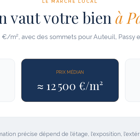
LE MARCHÉ LOCAL
 vaut votre bien
à
Pa
0 €/m², avec des sommets pour Auteuil, Passy et
PRIX MÉDIAN
≈
12 500
€/m²
ation précise dépend de l'étage, l'exposition, l'extérie