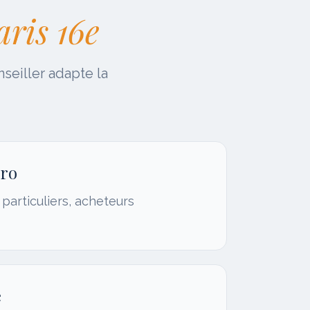
aris 16e
nseiller adapte la
éro
s particuliers, acheteurs
e