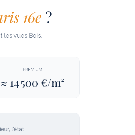
ris 16e
?
 les vues Bois.
PREMIUM
≈
14 500
€/m²
ur, l'état