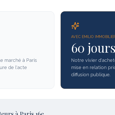
AVEC EMILIO IMMOBILIE
60 jour
le marché à
Paris
Notre vivier d'ache
ure de l'acte
mise en relation pri
diffusion publique.
eteurs à
Paris 16e