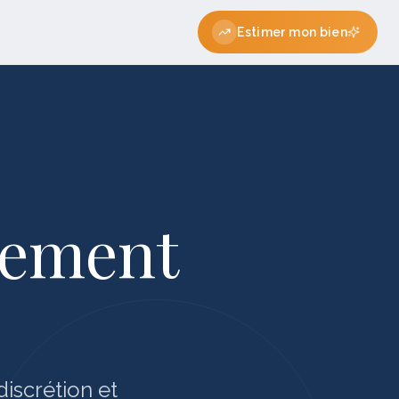
Estimer mon bien
tement
iscrétion et